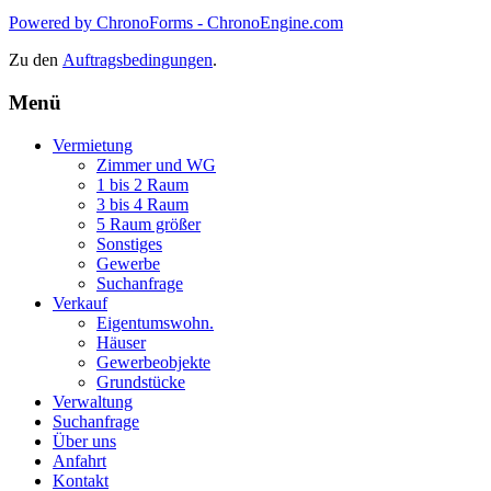
Powered by ChronoForms - ChronoEngine.com
Zu den
Auftragsbedingungen
.
Menü
Vermietung
Zimmer und WG
1 bis 2 Raum
3 bis 4 Raum
5 Raum größer
Sonstiges
Gewerbe
Suchanfrage
Verkauf
Eigentumswohn.
Häuser
Gewerbeobjekte
Grundstücke
Verwaltung
Suchanfrage
Über uns
Anfahrt
Kontakt